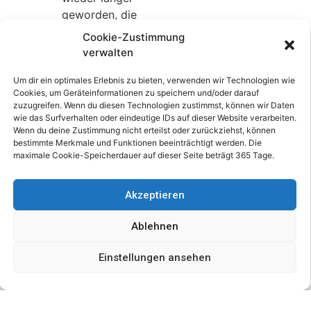
geworden, die
Sommerzeit hat den
Cookie-Zustimmung
Einbruch der Nacht
verwalten
noch eine Stunde „nach
hinten“ gerückt. Da
Um dir ein optimales Erlebnis zu bieten, verwenden wir Technologien wie
Cookies, um Geräteinformationen zu speichern und/oder darauf
braucht es schon ein
zuzugreifen. Wenn du diesen Technologien zustimmst, können wir Daten
wenig Ausdauer, um
wie das Surfverhalten oder eindeutige IDs auf dieser Website verarbeiten.
den tiefschwarzen
Wenn du deine Zustimmung nicht erteilst oder zurückziehst, können
bestimmte Merkmale und Funktionen beeinträchtigt werden. Die
Himmel zu beobachten.
maximale Cookie-Speicherdauer auf dieser Seite beträgt 365 Tage.
Belohnt wird man dafür
aber allemal!
Akzeptieren
Mond: Am 06. April
Ablehnen
erreichen die
Sonnenstrahlen nicht
Einstellungen ansehen
die Oberfläche des
Mondes, wir haben
Neumond. Voll können