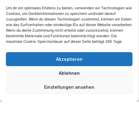
den Sternen Vega
Um dir ein optimales Erlebnis zu bieten, verwenden wir Technologien wie
(Leier), Deneb
Cookies, um Geräteinformationen zu speichern und/oder darauf
(Schwan) und Atair
zuzugreifen. Wenn du diesen Technologien zustimmst, können wir Daten
(Adler) ist nur noch
wie das Surfverhalten oder eindeutige IDs auf dieser Website verarbeiten.
Wenn du deine Zustimmung nicht erteilst oder zurückziehst, können
weit im Westen
bestimmte Merkmale und Funktionen beeinträchtigt werden. Die
sichtbar. Pegasus und
maximale Cookie-Speicherdauer auf dieser Seite beträgt 365 Tage.
Andromeda dominieren
den Nachthimmel. Das
Akzeptieren
Sternbild Cassiopeia ist
die ganze Nacht über
Ablehnen
sichtbar.
Einstellungen ansehen
TAG/NACHT
Die nächtliche
Beobachtung erweitert
sich nun auf 13 Stunden
pro Nacht.
MOND