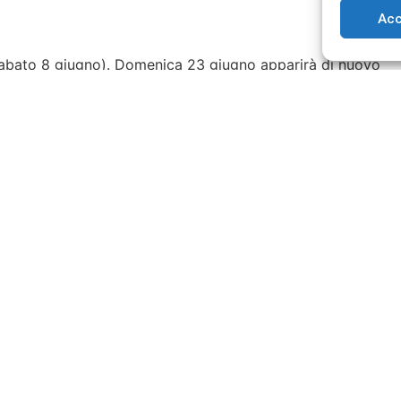
Acc
 sabato 8 giugno). Domenica 23 giugno apparirà di nuovo
alle 23:00.
della sera a mag -3,9 fino alle 22:40.
le 3:10; mag 0,4.
re 2:00 a mag 5.9.
e 00:00 a mag 7,9.
a mag 14.0.
ninterrottamente nel mese di giugno; tutti però con
 giugno, libridi e corvidi.