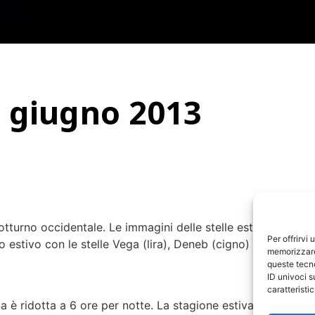
 a giugno 2013
otturno occidentale. Le immagini delle stelle estive, invece,
Per offrirvi
o estivo con le stelle Vega (lira), Deneb (cigno) e Atair
memorizzare 
queste tecno
ID univoci s
caratterist
 è ridotta a 6 ore per notte. La stagione estiva inizia il 21