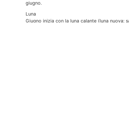
giugno.
Luna
Giugno inizia con la luna calante (luna nuova:
come luna piena nel cielo notturno.
Pianeti
MERCURIO: visibile all’orizzonte a mag 0,2 fino 
VENERE: molto chiaramente visibile come stella 
MARTE: non visibile.
GIOVE: non visibile.
SATURNO: Saturno può essere osservato fino al
URANO: prima osservabile a fine giugno dalle o
NETTUNO: primo osservabile a fine giugno dall
PLUTONE: difficile da osservare tutta la notte 
CORRENTI METEORICHE
Gli sciami meteorici possono essere osservati i
pochissime apparizioni. I più conosciuti: liridi di