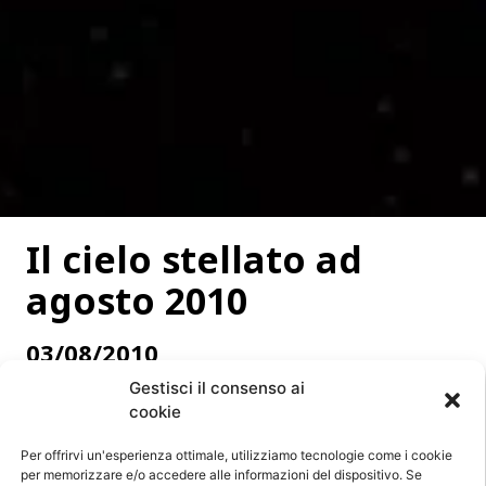
Il cielo stellato ad
agosto 2010
03/08/2010
Gestisci il consenso ai
cookie
Costellazioni
In questo periodo dell’anno, il triangolo estivo con
Per offrirvi un'esperienza ottimale, utilizziamo tecnologie come i cookie
per memorizzare e/o accedere alle informazioni del dispositivo. Se
le stelle Vega (lira), Deneb (cigno) e Atair (aquila)