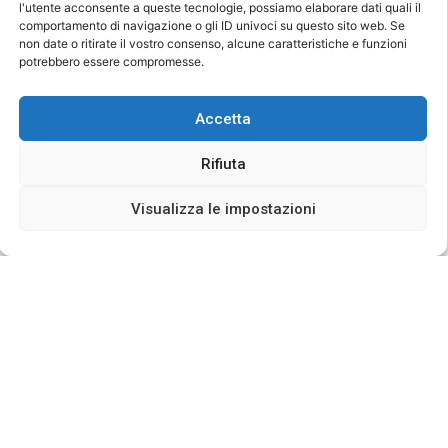
l'utente acconsente a queste tecnologie, possiamo elaborare dati quali il
domina ancora il cielo notturno. La costellazione
comportamento di navigazione o gli ID univoci su questo sito web. Se
di Pegaso è già visibile ad est. Ad ovest c’è
non date o ritirate il vostro consenso, alcune caratteristiche e funzioni
potrebbero essere compromesse.
ancora Arturo in Bootes.
giorno / notte
Accetta
Le giornate si accorciano e l’osservazione
notturna si espande fino a 8 ore per notte.
Rifiuta
Luna
Visualizza le impostazioni
Agosto inizia con la luna calante (luna nuova:
martedì 10 agosto). La prossima luna piena sarà
martedì 24 agosto.
Pianeti
MERCURIO: non visibile.
VENERE: la stella della sera scompare dietro
l’orizzonte alle 21:50.
MARTE: è visibile anche solo debolmente fino alle
22:00.
GIOVE: può essere visto come l’oggetto più