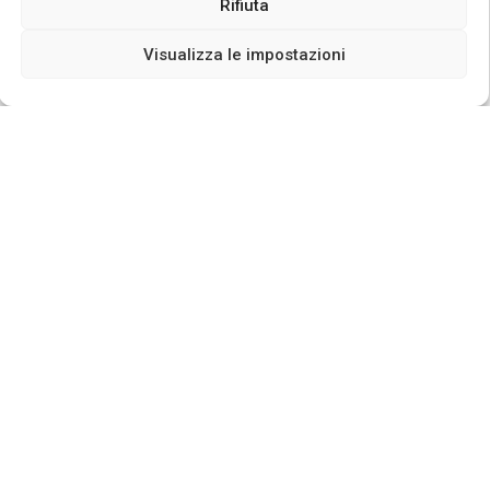
Rifiuta
Visualizza le impostazioni
Il 17 giugno avrà luogo l’inaugurazione
dell’osservatorio solare “Peter Anich” e del