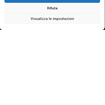
AMATEURASTROMEN
MAX VALIER
WEBCAM
Rifiuta
Visualizza le impostazioni
Colophon
Amateurastronomen Max Valier EO
Associazione per la promozione dell’astronomia in Alto
Adige
Iscritta al registro delle organizzazioni di volontariato
con decreto del Presidente della Giunta Provinciale del
10 ottobre 2000 n° 158/1.1