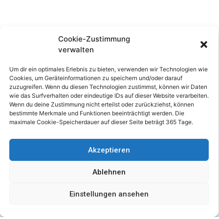
Spiegelputzaktion
Cookie-Zustimmung
verwalten
11/05/2023
Um dir ein optimales Erlebnis zu bieten, verwenden wir Technologien wie
Cookies, um Geräteinformationen zu speichern und/oder darauf
zuzugreifen. Wenn du diesen Technologien zustimmst, können wir Daten
wie das Surfverhalten oder eindeutige IDs auf dieser Website verarbeiten.
Wenn du deine Zustimmung nicht erteilst oder zurückziehst, können
Nach einigen Jahren ist
bestimmte Merkmale und Funktionen beeinträchtigt werden. Die
es heuer wieder
maximale Cookie-Speicherdauer auf dieser Seite beträgt 365 Tage.
notwendig geworden,
den Spiegel unserer
Akzeptieren
Kuppel zu reinigen.
Maßgeblich an der
Ablehnen
Aktion beteiligt waren
die Vereinsmitglieder
Einstellungen ansehen
Silvano und Dieter.