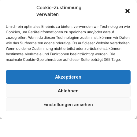
Beobachtungsabenden
Cookie-Zustimmung
im Juni
erklären wir
verwalten
Ihnen, wie sie sich am
Himmel zurecht finden
Um dir ein optimales Erlebnis zu bieten, verwenden wir Technologien wie
Cookies, um Geräteinformationen zu speichern und/oder darauf
können. Mit einem
zuzugreifen. Wenn du diesen Technologien zustimmst, können wir Daten
Laserpointer zeigen wir
wie das Surfverhalten oder eindeutige IDs auf dieser Website verarbeiten.
Ihnen punktgenau, wie
Wenn du deine Zustimmung nicht erteilst oder zurückziehst, können
bestimmte Merkmale und Funktionen beeinträchtigt werden. Die
Sie – ausgehend vom
maximale Cookie-Speicherdauer auf dieser Seite beträgt 365 Tage.
„gr. Wagen“ – den
Polarstern finden und
welche anderen
Akzeptieren
Sternbilder es in der
Ablehnen
Nähe des Polarsterns
gibt.
Einstellungen ansehen
Die Sternbilder Löwe,
Coma Berenices,
Bärenhüter und
Herkules dominieren